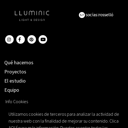
Qué hacemos
Proyectos
El estudio
Equipo
Tendencias
Info Cookies
Testimonios
Utilizamos cookies de terceros para analizar la actividad de
Blog
nuestra web con la finalidad de mejorar su contenido. Clica
Nuestras marcas
AQUÍ
para más información. Puedes aceptar todas las